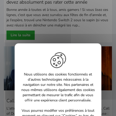
devez absolument pas rater cette année
Bonne année à toutes et à tous, amis gamers ! Si vous lisez ces
lignes, c'est que vous avez survécu aux fêtes de fin d'année et,
je l'espère, trouvé une Nintendo Switch 2 sous le sapin (si vous
avez réussi à en dénicher une malgré les rup...
Lire la suite
Nous utilisons des cookies fonctionnels et
d’autres technologies nécessaires à la
navigation sur notre site. Nos partenaires et
nous-mêmes utilisons également des cookies
permettant de mesurer le trafic afin de vous
Call of Duty: Black Ops 7
offrir une expérience client personnalisée.
L'attente touche à sa fin ! Prévu pour le 14 novembre 2025, Call
Vous pourrez modifier vos préférences à tout
of Duty: Black Ops 7 débarque avec une promesse audacieuse :
moment en cliquant sur “Cookies” au bas de