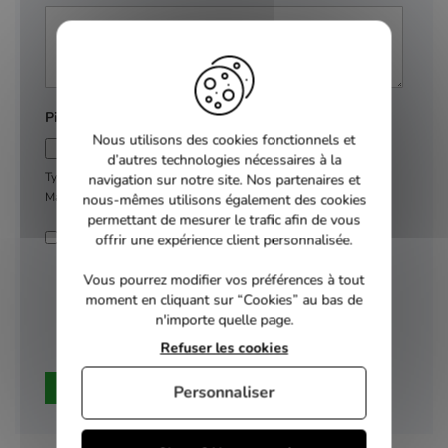
Pièce jointe
Nous utilisons des cookies fonctionnels et
d’autres technologies nécessaires à la
Types de fichiers autorisés : jpg, png, pdf
navigation sur notre site. Nos partenaires et
Maximum 2Mo
nous-mêmes utilisons également des cookies
permettant de mesurer le trafic afin de vous
En soumettant ce formulaire, j'accepte que les
offrir une expérience client personnalisée.
informations saisies soient exploitées dans le
cadre de ma demande d'information et de la
Vous pourrez modifier vos préférences à tout
relation commerciale qui peut en découler.
moment en cliquant sur “Cookies” au bas de
n'importe quelle page.
Refuser les cookies
Valider
Personnaliser