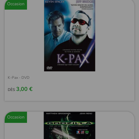
Occasion
K-Pax - DVD
3,00 €
DÈS
Occasion