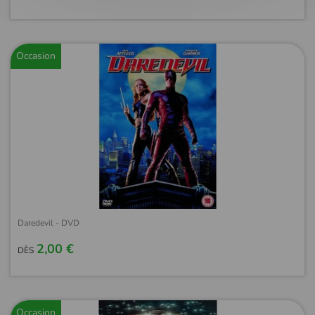
Occasion
Daredevil - DVD
2,00 €
DÈS
Occasion