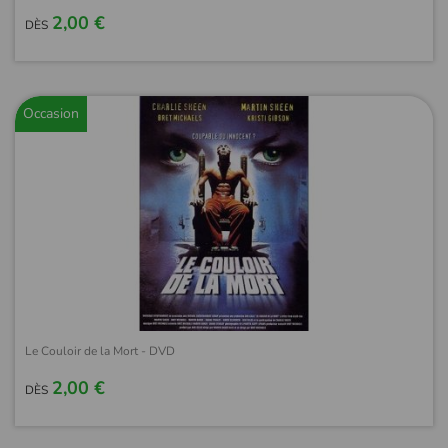
2,00 €
DÈS
Occasion
Le Couloir de la Mort - DVD
2,00 €
DÈS