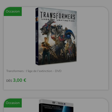
Occasion
Transformers : l'âge de l'extinction - DVD
3,00 €
DÈS
Occasion