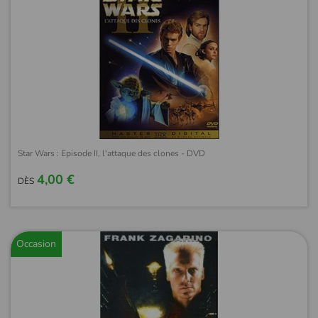
Star Wars : Episode II, l'attaque des clones - DVD
4,00 €
DÈS
Occasion