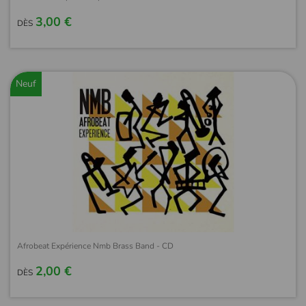
3,00 €
DÈS
Neuf
Afrobeat Expérience Nmb Brass Band - CD
2,00 €
DÈS