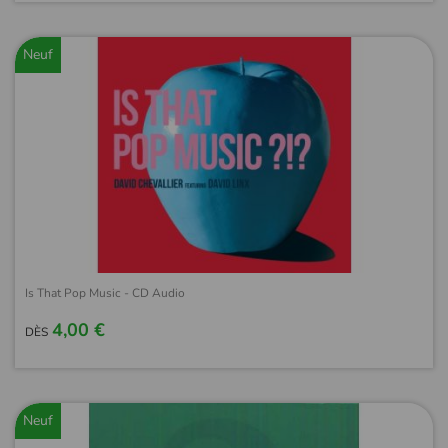
Neuf
Is That Pop Music - CD Audio
4,00 €
DÈS
Neuf