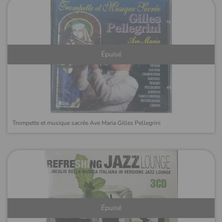
Épuisé
Trompette et musique sacrée Ave Maria Gilles Pellegrini
Épuisé