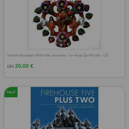
Vincent Bourgeyx With Karl Jannuska – Un Ange Qui Ricane - CD
20,00 €
DÈS
Neuf