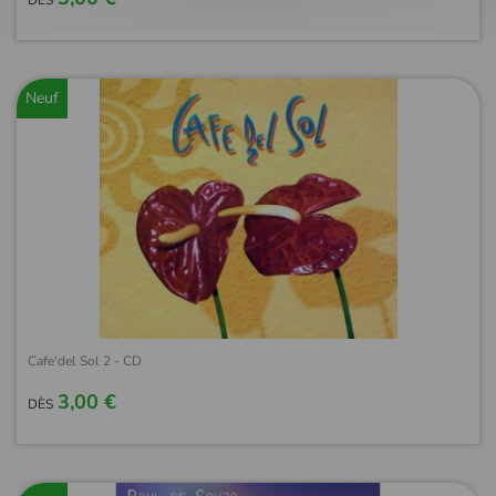
DÈS
Neuf
Cafe'del Sol 2 - CD
3,00 €
DÈS