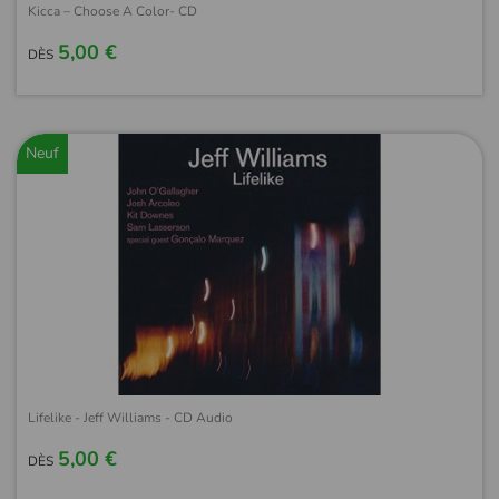
Kicca – Choose A Color- CD
5,00 €
DÈS
Neuf
Lifelike - Jeff Williams - CD Audio
5,00 €
DÈS