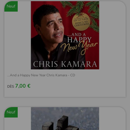
Neuf
...And a Happy New Year Chris Kamara - CD
7,00 €
DÈS
Neuf