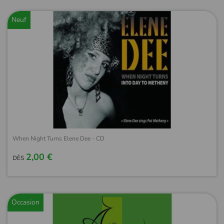
Neuf
When Night Turns Elene Dee - CD
2,00 €
DÈS
Occasion