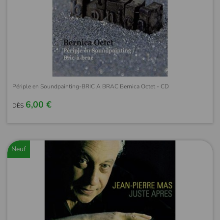
Périple en Soundpainting-BRIC A BRAC Bernica Octet - CD
6,00 €
DÈS
Neuf