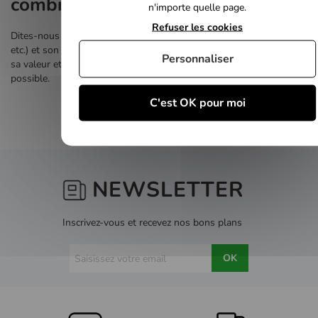
combien ?
n'importe quelle page.
Refuser les cookies
Dites-nous juste de quel trésor il s'agit (Sony, Microsoft, Nintendo,
etc.) et son modèle (PS4, Xbox One, Switch, etc.). Nous évaluerons
Personnaliser
sa valeur et vous ferons une offre basée sur le meilleur prix
possible.
C'est OK pour moi
NEWSLETTER
Inscrivez-vous et recevez nos bons plans
OK