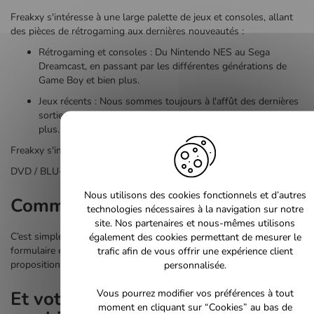
Freakxy s'intéresse à une large palette de jeux et consoles, allant
des pièces de rétrogaming aux dernières nouveautés :
Rétrogaming et consoles : Du Nintendo NES au Sega
Dreamcast, en passant par les différentes générations de
Game Boy et bien plus.
Jeux récents : Nous sommes toujours à l'affût des dernières
sorties sur Nintendo Switch, PlayStation 5, Xbox Series, et
plus.
Freakxy s'intéresse également à tous produits culturel :
DVD / BLU-RAY / CD AUDIO / LIVRES
Nous utilisons des cookies fonctionnels et d’autres
Comment vendre vos reliques ?
technologies nécessaires à la navigation sur notre
site. Nos partenaires et nous-mêmes utilisons
C’est simple comme bonjour sur Freakxy.fr : remplissez notre
également des cookies permettant de mesurer le
formulaire et laissez-nous faire le reste. Nous vous ferons une
trafic afin de vous offrir une expérience client
proposition rapide pour vos jeux et consoles.
personnalisée.
Vous pourrez modifier vos préférences à tout
Et votre console, elle vaut
moment en cliquant sur “Cookies” au bas de