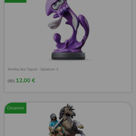
Amiibo Ika / Squid - Splatoon 2
12,00 €
DÈS
Occasion