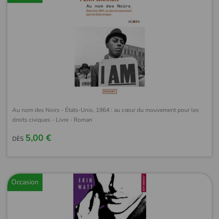
Au nom des Noirs - États-Unis, 1964 : au cœur du mouvement pour les
droits civiques - Livre - Roman
5,00 €
DÈS
Occasion