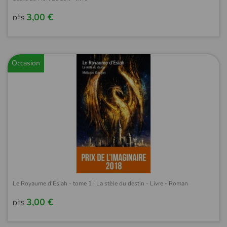
3,00 €
DÈS
Occasion
Le Royaume d'Esiah - tome 1 : La stèle du destin - Livre - Roman
3,00 €
DÈS