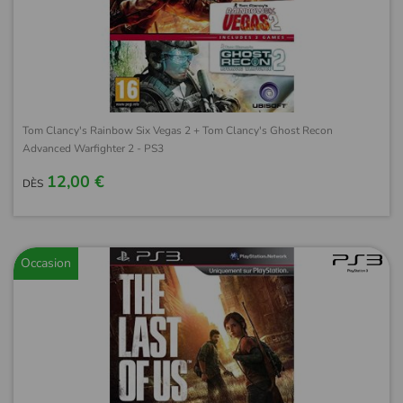
Tom Clancy's Rainbow Six Vegas 2 + Tom Clancy's Ghost Recon
Advanced Warfighter 2 - PS3
12,00 €
DÈS
Occasion