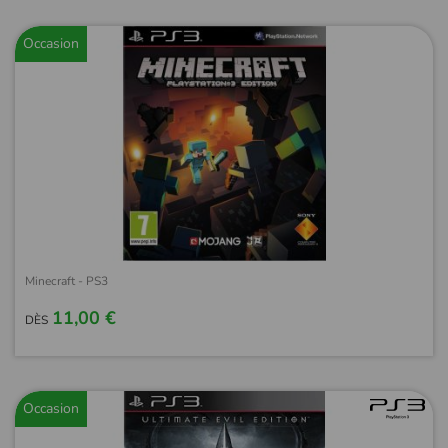
Occasion
Minecraft - PS3
11,00 €
DÈS
Occasion