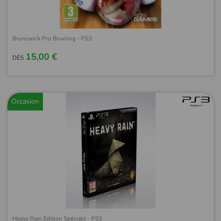
Brunswick Pro Bowling - PS3
15,00 €
DÈS
Occasion
Heavy Rain Edition Spéciale - PS3