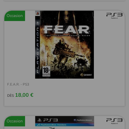
Occasion
F.E.A.R. - PS3
18,00 €
DÈS
Occasion