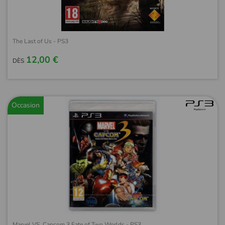
The Last of Us - PS3
12,00 €
DÈS
Occasion
Marvel VS. Capcom 3 Fate of Two Worlds - PS3