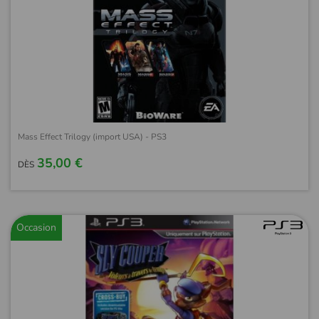
Mass Effect Trilogy (import USA) - PS3
35,00 €
DÈS
Occasion