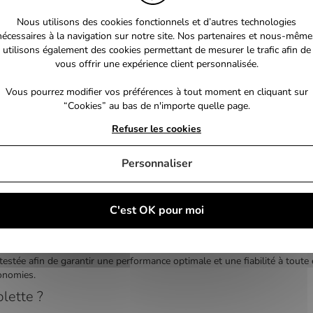
tile HUAWEI MediaPad T3 10 Wi-
Nous utilisons des cookies fonctionnels et d’autres technologies
nécessaires à la navigation sur notre site. Nos partenaires et nous-même
utilisons également des cookies permettant de mesurer le trafic afin de
vous offrir une expérience client personnalisée.
Vous pourrez modifier vos préférences à tout moment en cliquant sur
“Cookies” au bas de n'importe quelle page.
éal à prix malin !
Refuser les cookies
 vous propose une large sélection de tablettes neuves et d’occasion des 
t budgets.
Personnaliser
tivité
jouer ou travailler, Freakxy répond à vos besoins. Notre sélection comp
C'est OK pour moi
hoisissez selon vos priorités.
stée afin de garantir une performance optimale et une fiabilité à toute 
conomies.
blette ?