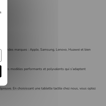
s
plus grandes marques : Apple, Samsung, Lenovo, Huawei et bien
rend des modèles performants et polyvalents qui s’adaptent
épreuve. En choisissant une tablette tactile chez nous, vous optez