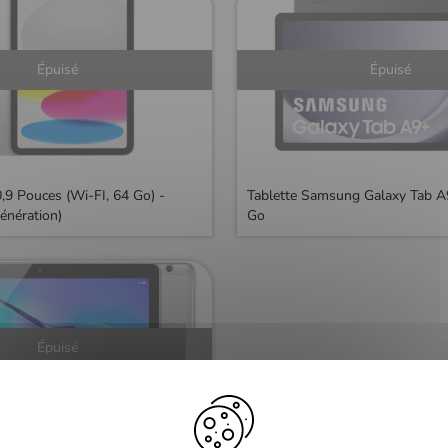
Épuisé
Épuisé
,9 Pouces (Wi-FI, 64 Go) -
Tablette Samsung Galaxy Tab A
énération)
Go
Épuisé