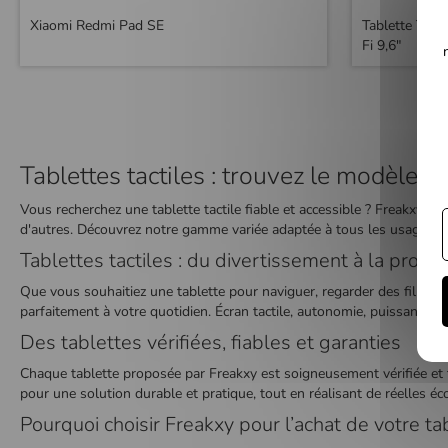
Xiaomi Redmi Pad SE
Tablette Tac
Fi 9,6"
Tablettes tactiles : trouvez le modèle id
Vous recherchez une tablette tactile fiable et accessible ? Freakxy
d'autres. Découvrez notre gamme variée adaptée à tous les usages e
Tablettes tactiles : du divertissement à la produc
Que vous souhaitiez une tablette pour naviguer, regarder des films, 
parfaitement à votre quotidien. Écran tactile, autonomie, puissance : c
Des tablettes vérifiées, fiables et garanties
Chaque tablette proposée par Freakxy est soigneusement vérifiée et te
pour une solution durable et pratique, tout en réalisant de réelles é
Pourquoi choisir Freakxy pour l’achat de votre ta