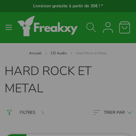
Panneau de gestion des cookies
Livraison gratuite à partir de 30€ ! *
Accueil
CD Audio
Hard Rock et Metal
HARD ROCK ET
METAL
FILTRES
TRIER PAR