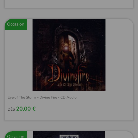
Occasion
Eye of The Storm – Divine Fire - CD Audio
20,00 €
DÈS
Occasion