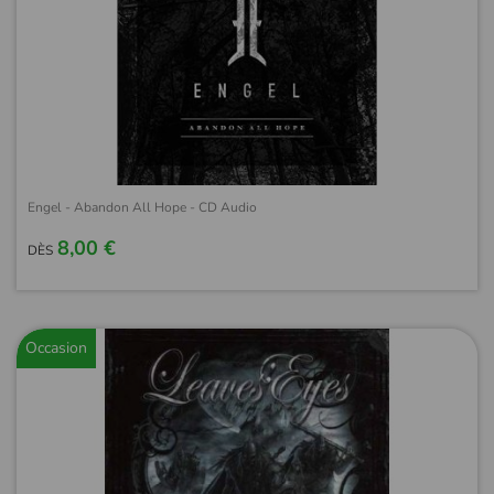
Engel - Abandon All Hope - CD Audio
8,00 €
DÈS
Occasion