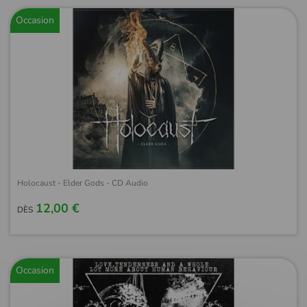
Occasion
Holocaust - Elder Gods - CD Audio
12,00 €
DÈS
Occasion