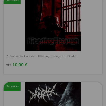
Portrait of the Goddess - Bleeding Through - CD Audio
10,00 €
DÈS
Occasion