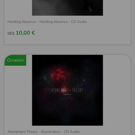
Holding Absence – Holding Absence - CD Audio
10,00 €
DÈS
Occasion
Atonement Theory - Illumination - CD Audio