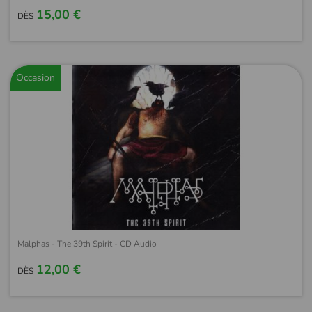
15,00 €
DÈS
Occasion
Malphas - The 39th Spirit - CD Audio
12,00 €
DÈS