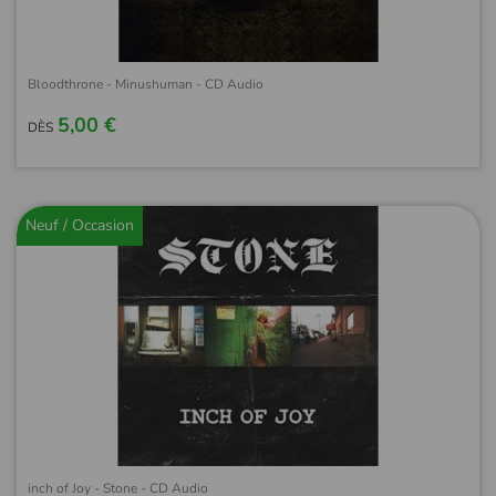
Bloodthrone - Minushuman - CD Audio
5,00 €
DÈS
Neuf / Occasion
inch of Joy - Stone - CD Audio