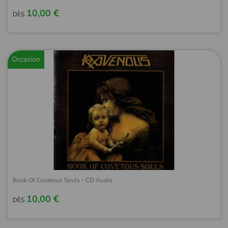
10,00 €
DÈS
Occasion
Book Of Covetous Souls - CD Audio
10,00 €
DÈS