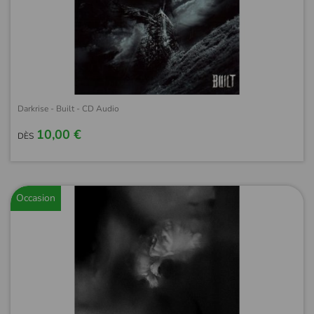
Darkrise - Built - CD Audio
10,00 €
DÈS
Occasion