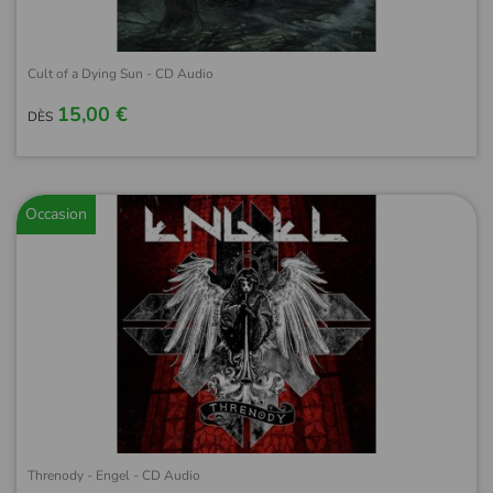
Cult of a Dying Sun - CD Audio
15,00 €
DÈS
Occasion
Threnody - Engel - CD Audio