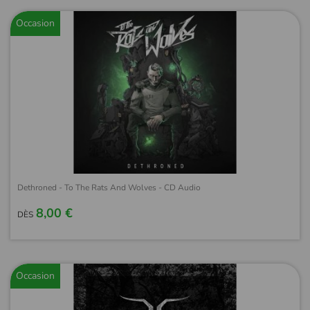
Occasion
Dethroned - To The Rats And Wolves - CD Audio
8,00 €
DÈS
Occasion