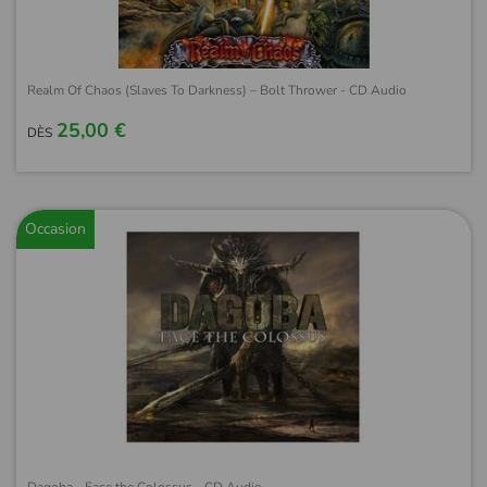
Realm Of Chaos (Slaves To Darkness) – Bolt Thrower - CD Audio
25,00 €
DÈS
Occasion