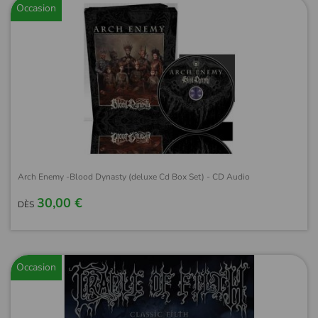
Occasion
Arch Enemy -Blood Dynasty (deluxe Cd Box Set) - CD Audio
30,00 €
DÈS
Occasion