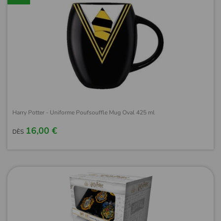
Harry Potter - Uniforme Poufsouffle Mug Oval 425 ml
16,00 €
DÈS