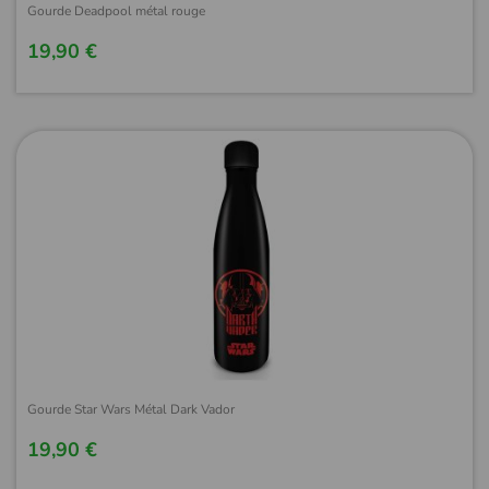
Gourde Deadpool métal rouge
19,90 €
Gourde Star Wars Métal Dark Vador
19,90 €