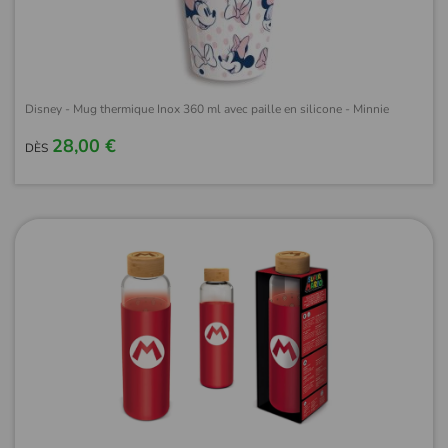
Disney - Mug thermique Inox 360 ml avec paille en silicone - Minnie
28,00 €
DÈS