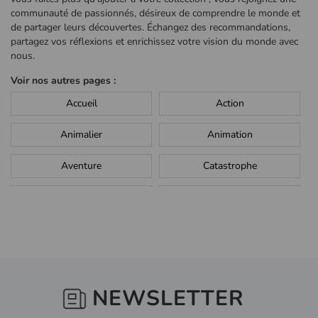
communauté de passionnés, désireux de comprendre le monde et
de partager leurs découvertes. Échangez des recommandations,
partagez vos réflexions et enrichissez votre vision du monde avec
nous.
Voir nos autres pages :
Accueil
Action
Animalier
Animation
Aventure
Catastrophe
Comédie
Concert
Drame
Enfants, Famille
Epouvante, Horreur
Fantastique
NEWSLETTER
Guerre
Historique