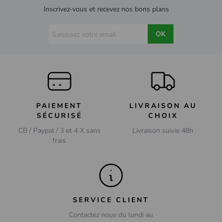
Musique
Nature
Inscrivez-vous et recevez nos bons plans
Policier
Romance
OK
Science-fiction
Sketch
Spectacles
Super-héros
Série TV
Thriller
PAIEMENT
LIVRAISON AU
Western
SÉCURISÉ
CHOIX
CB / Paypal / 3 et 4 X sans
Livraison suivie 48h
frais
SERVICE CLIENT
Contactez nous du lundi au