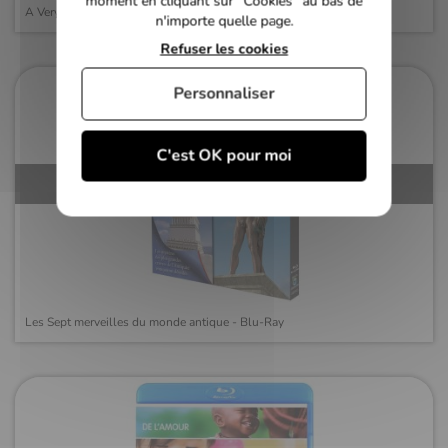
moment en cliquant sur “Cookies” au bas de
A Very British Gangster - Blu-ray
n'importe quelle page.
Refuser les cookies
Personnaliser
C'est OK pour moi
Épuisé
Les Sept merveilles du monde antique - Blu-Ray