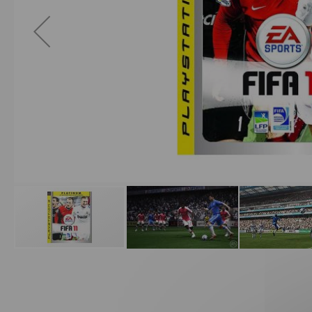
Passer
au
début
de
la