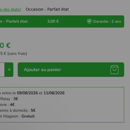
Occasion - Parfait état
e des états)
 - Parfait état
3,00 €
Garantie : 2 ans
0 €
5 € (sans frais)
Ajouter au panier
n entre le
09/08/2026
et
11/08/2026
 Relay :
3€
ivie :
4€
simo à domicile :
5€
en Magasin :
Gratuit