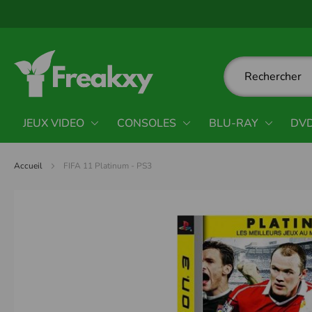
Panneau de gestion des cookies
JEUX VIDEO
CONSOLES
BLU-RAY
DV
Accueil
FIFA 11 Platinum - PS3
Passer
à
la
fin
de
la
galerie
d’images