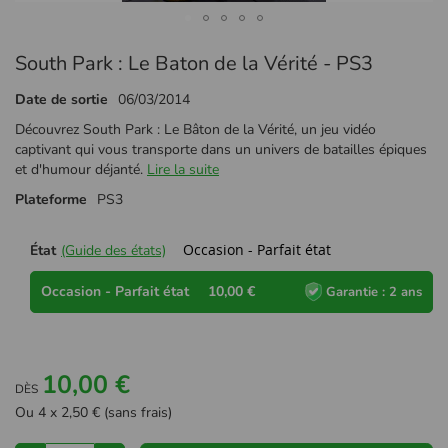
Passer
South Park : Le Baton de la Vérité - PS3
au
début
Date de sortie
06/03/2014
de
la
Découvrez South Park : Le Bâton de la Vérité, un jeu vidéo
Galerie
captivant qui vous transporte dans un univers de batailles épiques
d’images
et d'humour déjanté.
Lire la suite
Plateforme
PS3
Occasion - Parfait état
État
(Guide des états)
Occasion - Parfait état
10,00 €
Garantie : 2 ans
10,00 €
DÈS
Ou 4 x 2,50 € (sans frais)