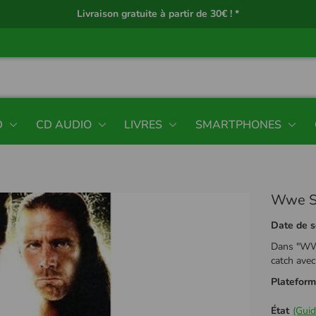
Livraison gratuite à partir de 30€ ! *
D
CD AUDIO
LIVRES
SMARTPHONES
Wwe S
Date de s
Dans "WWE
catch avec
Platefor
État
(Guid