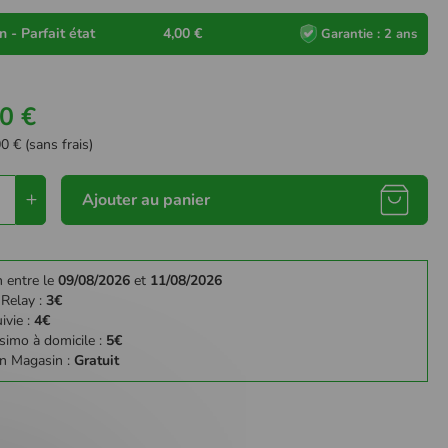
 - Parfait état
4,00 €
Garantie : 2 ans
0 €
0 € (sans frais)
Ajouter au panier
n entre le
09/08/2026
et
11/08/2026
 Relay :
3€
ivie :
4€
simo à domicile :
5€
en Magasin :
Gratuit