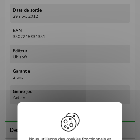
29 nov. 2012
3307215631331
Ubisoft
2 ans
Action
Description
Nous utilisons des cookies fonctionnels et