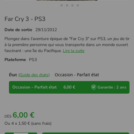
Passer
Far Cry 3 - PS3
au
début
Date de sortie
29/11/2012
de
la
Plongez dans l'aventure épique de "Far Cry 3" sur PS3, un jeu de tir
Galerie
à la première personne qui vous transporte dans un monde ouvert
d’images
fascinant : une île du Pacifique.
Lire la suite
Plateforme
PS3
Occasion - Parfait état
État
(Guide des états)
Occasion - Parfait état
6,00 €
Garantie : 2 ans
6,00 €
DÈS
Ou 4 x 1,50 € (sans frais)