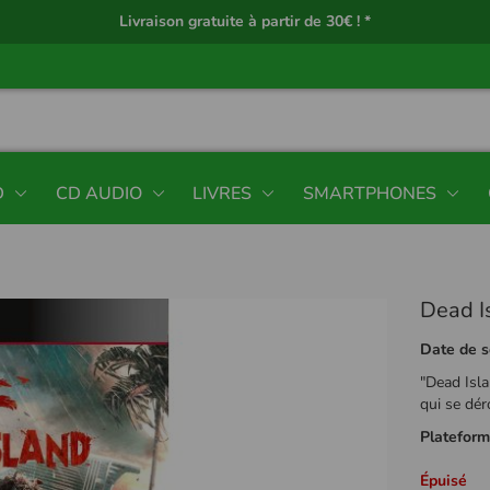
Livraison gratuite à partir de 30€ ! *
D
CD AUDIO
LIVRES
SMARTPHONES
Dead I
Date de s
"Dead Isla
qui se dér
Platefor
Épuisé