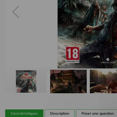
Passer
au
début
de
Caractéristiques
Description
Poser une question
la