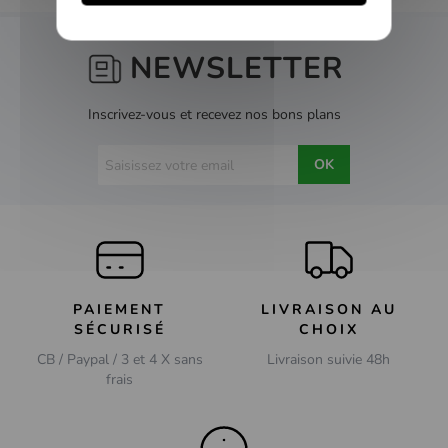
NEWSLETTER
Inscrivez-vous et recevez nos bons plans
OK
PAIEMENT
LIVRAISON AU
SÉCURISÉ
CHOIX
CB / Paypal / 3 et 4 X sans
Livraison suivie 48h
frais