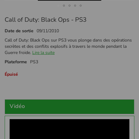
Passer
Call of Duty: Black Ops - PS3
au
début
Date de sortie
09/11/2010
de
la
Call of Duty: Black Ops sur PS3 vous plonge dans des opérations
Galerie
secrètes et des conflits explosifs à travers le monde pendant la
d’images
Guerre froide.
Lire la suite
Plateforme
PS3
Épuisé
Vidéo