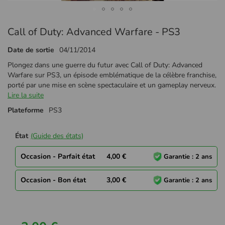
Passer
Call of Duty: Advanced Warfare - PS3
au
début
Date de sortie
04/11/2014
de
la
Plongez dans une guerre du futur avec Call of Duty: Advanced
Galerie
Warfare sur PS3, un épisode emblématique de la célèbre franchise,
d’images
porté par une mise en scène spectaculaire et un gameplay nerveux.
Lire la suite
Plateforme
PS3
État
(Guide des états)
Occasion - Parfait état
4,00 €
Garantie : 2 ans
Occasion - Bon état
3,00 €
Garantie : 2 ans