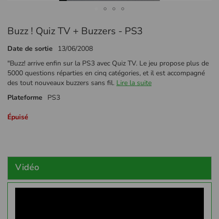
Passer
Buzz ! Quiz TV + Buzzers - PS3
au
début
Date de sortie
13/06/2008
de
la
"Buzz! arrive enfin sur la PS3 avec Quiz TV. Le jeu propose plus de
Galerie
5000 questions réparties en cinq catégories, et il est accompagné
d’images
des tout nouveaux buzzers sans fil.
Lire la suite
Plateforme
PS3
Épuisé
Vidéo