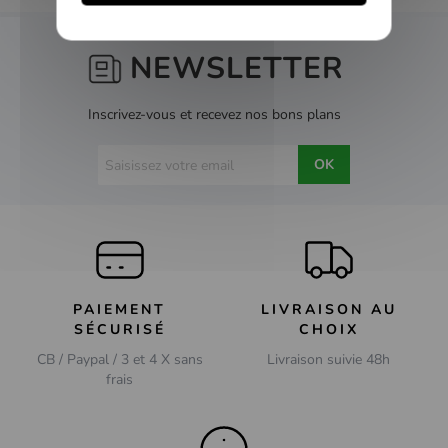
NEWSLETTER
Inscrivez-vous et recevez nos bons plans
OK
PAIEMENT
LIVRAISON AU
SÉCURISÉ
CHOIX
CB / Paypal / 3 et 4 X sans
Livraison suivie 48h
frais