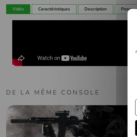
Galerie
Vidéo
Caractéristiques
Description
Poser u
d’images
DE LA MÊME CONSOLE