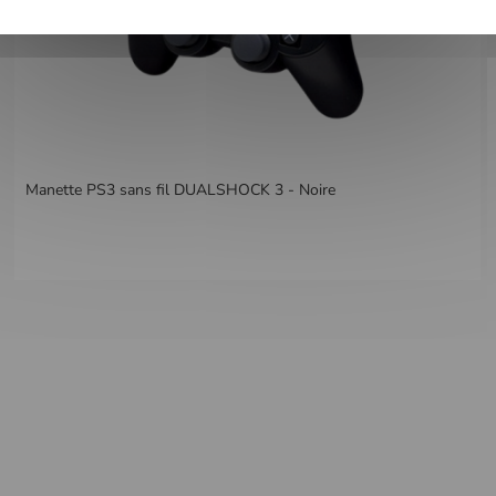
Manette PS3 sans fil DUALSHOCK 3 - Noire