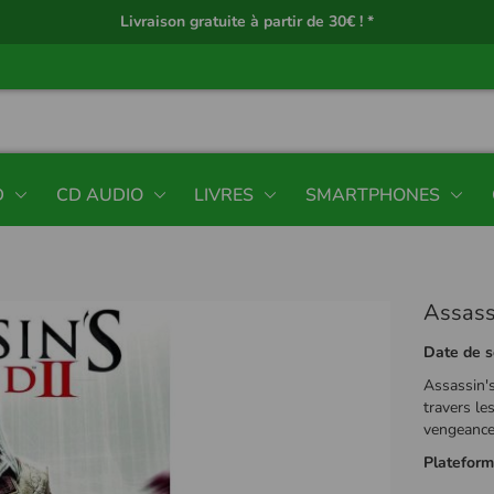
Livraison gratuite à partir de 30€ ! *
D
CD AUDIO
LIVRES
SMARTPHONES
Assassi
Date de s
Assassin'
travers le
vengeance 
Platefor