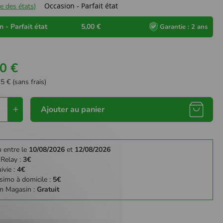
Occasion - Parfait état
e des états)
 - Parfait état
5,00 €
Garantie : 2 ans
0 €
5 € (sans frais)
Ajouter au panier
n entre le
10/08/2026
et
12/08/2026
 Relay :
3€
ivie :
4€
simo à domicile :
5€
en Magasin :
Gratuit