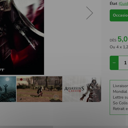
État
(Guid
Occasion
5,0
DÈS
Ou 4 x 1,2
Livraiso
Mondial
Lettre su
So Colis
Retrait 