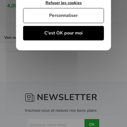
Refuser les cookies
4,00 €
Personnaliser
C'est OK pour moi
Voir nos autres pages :
Jeux PS3
NEWSLETTER
Inscrivez-vous et recevez nos bons plans
OK