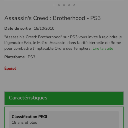
Passer
Assassin's Creed : Brotherhood - PS3
au
début
Date de sortie
18/10/2010
de
la
"Assassin's Creed: Brotherhood" sur PS3 vous invite à rejoindre le
Galerie
légendaire Ezio, le Maître Assassin, dans la cité éternelle de Rome
d’images
pour combattre l'implacable Ordre des Templiers.
Lire la suite
Plateforme
PS3
Épuisé
Caractéristiques
Plus
d'infos
18 ans et plus