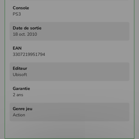
PS3
18 oct. 2010
3307219951794
Ubisoft
2 ans
Action