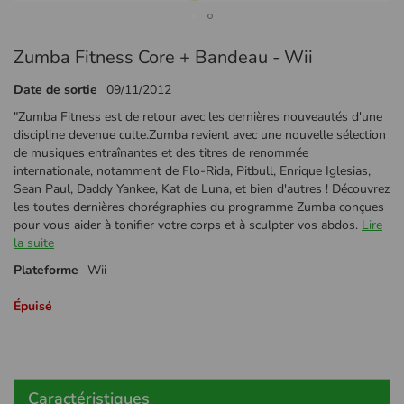
Passer
Zumba Fitness Core + Bandeau - Wii
au
début
Date de sortie
09/11/2012
de
la
"Zumba Fitness est de retour avec les dernières nouveautés d'une
Galerie
discipline devenue culte.Zumba revient avec une nouvelle sélection
d’images
de musiques entraînantes et des titres de renommée
internationale, notamment de Flo-Rida, Pitbull, Enrique Iglesias,
Sean Paul, Daddy Yankee, Kat de Luna, et bien d'autres ! Découvrez
les toutes dernières chorégraphies du programme Zumba conçues
pour vous aider à tonifier votre corps et à sculpter vos abdos.
Lire
la suite
Plateforme
Wii
Épuisé
Caractéristiques