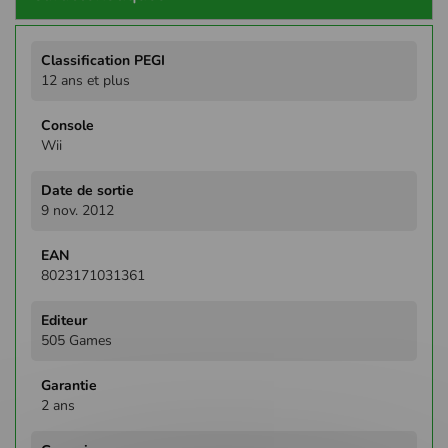
Plus
d'infos
12 ans et plus
Wii
9 nov. 2012
8023171031361
505 Games
2 ans