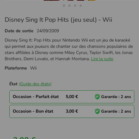
Passer
Disney Sing It Pop Hits (jeu seul) - Wii
au
début
Date de sortie
24/09/2009
de
la
Disney Sing It: Pop Hits pour Nintendo Wii est un jeu de karaoké
Galerie
qui permet aux joueurs de chanter sur des chansons populaires de
d’images
stars affiliées à Disney comme Miley Cyrus, Taylor Swift, les Jonas
Brothers, Demi Lovato, et Hannah Montana.
Lire la suite
Plateforme
Wii
État
(Guide des états)
Occasion - Parfait état
5,00 €
Garantie : 2 ans
Occasion - Bon état
3,00 €
Garantie : 2 ans