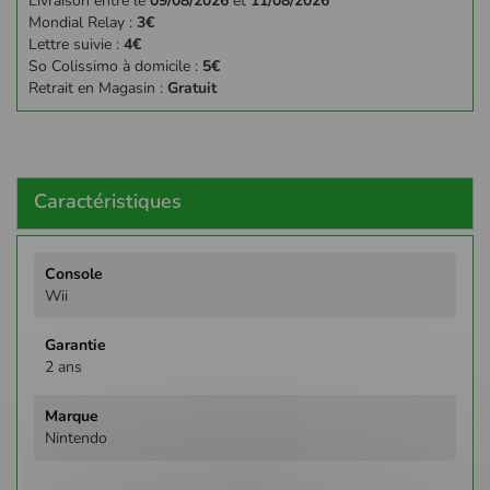
Livraison entre le
09/08/2026
et
11/08/2026
Mondial Relay :
3€
Lettre suivie :
4€
So Colissimo à domicile :
5€
Retrait en Magasin :
Gratuit
Caractéristiques
Plus
d'infos
Wii
2 ans
Nintendo