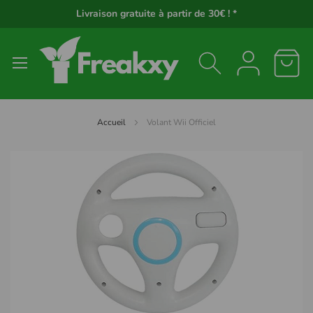
Panneau de gestion des cookies
Livraison gratuite à partir de 30€ ! *
Accueil
Volant Wii Officiel
Passer
à
la
fin
de
la
galerie
d’images