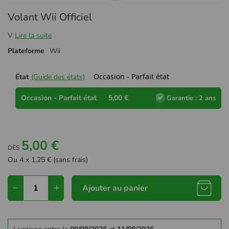
Passer
Volant Wii Officiel
au
début
V
Lire la suite
de
la
Plateforme
Wii
Galerie
d’images
Occasion - Parfait état
État
(Guide des états)
Occasion - Parfait état
5,00 €
Garantie : 2 ans
5,00 €
DÈS
Ou 4 x 1,25 € (sans frais)
Ajouter au panier