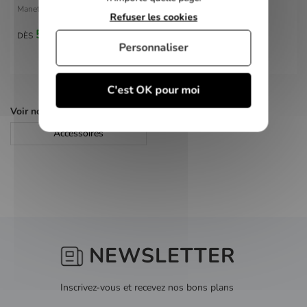
Manette Nunchuck Nintendo Wii Blanche
Refuser les cookies
5,00 €
DÈS
Personnaliser
C'est OK pour moi
Voir nos autres pages :
Accessoires
NEWSLETTER
Inscrivez-vous et recevez nos bons plans