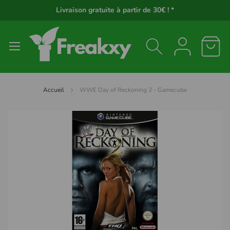
Panneau de gestion des cookies
Livraison gratuite à partir de 30€ ! *
Accueil
WWE Day of Reckoning 2 - Gamecube
Passer
à
la
fin
de
la
galerie
d’images