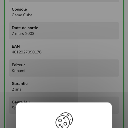
Game Cube
7 mars 2003
4012927090176
Konami
2 ans
Sport