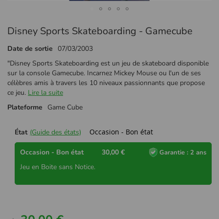
Passer
Disney Sports Skateboarding - Gamecube
au
début
Date de sortie
07/03/2003
de
la
"Disney Sports Skateboarding est un jeu de skateboard disponible
Galerie
sur la console Gamecube. Incarnez Mickey Mouse ou l'un de ses
d’images
célèbres amis à travers les 10 niveaux passionnants que propose
ce jeu.
Lire la suite
Plateforme
Game Cube
Occasion - Bon état
État
(Guide des états)
Occasion - Bon état
30,00 €
Garantie : 2 ans
Jeu en Boite sans Notice.