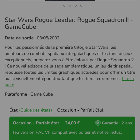
Passer
Star Wars Rogue Leader: Rogue Squadron II -
au
début
GameCube
de
la
Date de sortie
03/05/2002
Galerie
Pour les passionnés de la première trilogie Star Wars, les
d’images
amateurs de combats spatiaux intergalactiques et les fans de jeux
exceptionnels, préparez-vous à être éblouis par Rogue Squadron 2
! Ce nouvel épisode de la saga emblématique, un jeu de tir spatial,
repousse toutes les limites graphiques actuelles pour offrir un titre
aussi visuellement époustouflant que les films eux-mêmes.
Lire la
suite
Plateforme
Game Cube
Occasion - Parfait état
État
(Guide des états)
Occasion - Parfait état
24,00 €
Garantie : 2 ans
Jeu version PAL VF complet avec boitier et notice inclus.