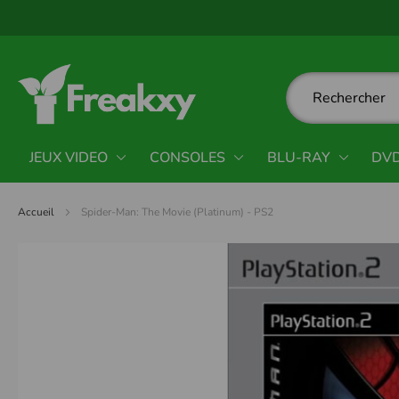
Panneau de gestion des cookies
JEUX VIDEO
CONSOLES
BLU-RAY
DV
Accueil
Spider-Man: The Movie (Platinum) - PS2
Passer
à
la
fin
de
la
galerie
d’images