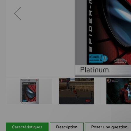
Passer
au
début
de
Caractéristiques
Description
Poser une question
la