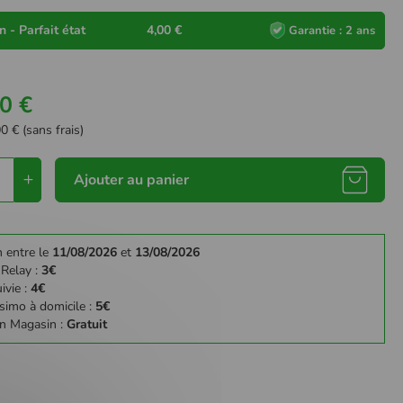
 - Parfait état
4,00 €
Garantie : 2 ans
0 €
0 € (sans frais)
Ajouter au panier
n entre le
11/08/2026
et
13/08/2026
 Relay :
3€
ivie :
4€
simo à domicile :
5€
en Magasin :
Gratuit