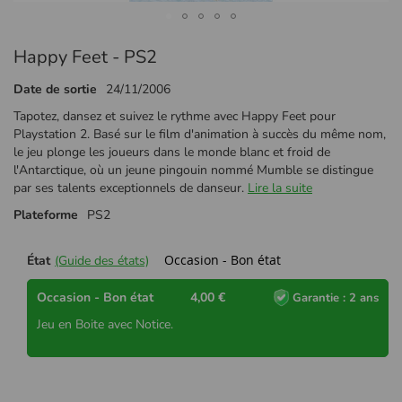
Passer
Happy Feet - PS2
au
début
Date de sortie
24/11/2006
de
la
Tapotez, dansez et suivez le rythme avec Happy Feet pour
Galerie
Playstation 2. Basé sur le film d'animation à succès du même nom,
d’images
le jeu plonge les joueurs dans le monde blanc et froid de
l'Antarctique, où un jeune pingouin nommé Mumble se distingue
par ses talents exceptionnels de danseur.
Lire la suite
Plateforme
PS2
Occasion - Bon état
État
(Guide des états)
Occasion - Bon état
4,00 €
Garantie : 2 ans
Jeu en Boite avec Notice.