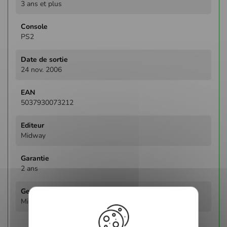
3 ans et plus
PS2
24 nov. 2006
5037930073212
Midway
2 ans
Mini Jeux / Party Games