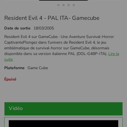
Passer
Resident Evil 4 - PAL ITA- Gamecube
au
début
Date de sortie
18/03/2005
de
la
Resident Evil 4 sur GameCube : Une Aventure Survival-Horror
Galerie
CaptivantePlongez dans l'univers de Resident Evil 4, le jeu
d’images
emblématique de survival-horror sur GameCube, désormais
disponible dans sa version italienne PAL (DOL-G4BP-ITA).
Lire la
suite
Plateforme
Game Cube
Épuisé
Vidéo