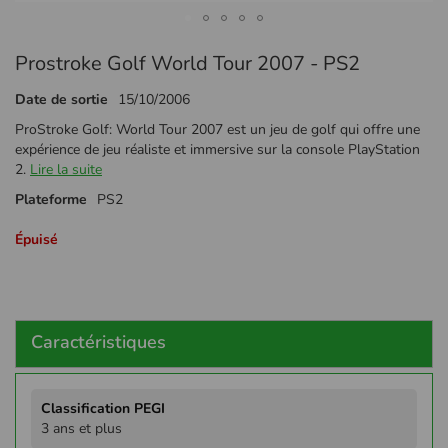
Passer
Prostroke Golf World Tour 2007 - PS2
au
début
Date de sortie
15/10/2006
de
la
ProStroke Golf: World Tour 2007 est un jeu de golf qui offre une
Galerie
expérience de jeu réaliste et immersive sur la console PlayStation
d’images
2.
Lire la suite
Plateforme
PS2
Épuisé
Caractéristiques
Plus
d'infos
3 ans et plus