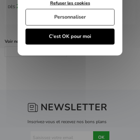
Refuser les cookies
2,00 €
DÈS
Personnaliser
C'est OK pour moi
Voir nos autres pages :
Jeux PS2
NEWSLETTER
Inscrivez-vous et recevez nos bons plans
OK