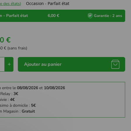
Occasion - Parfait état
e des états)
 - Parfait état
6,00 €
Garantie : 2 ans
0 €
0 € (sans frais)
Ajouter au panier
n entre le
08/08/2026
et
10/08/2026
 Relay :
3€
ivie :
4€
simo à domicile :
5€
en Magasin :
Gratuit