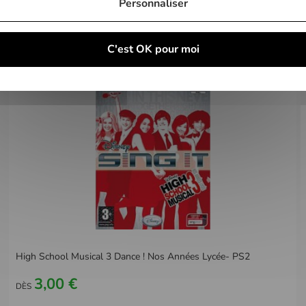
Personnaliser
C'est OK pour moi
High School Musical 3 Dance ! Nos Années Lycée- PS2
3,00 €
DÈS