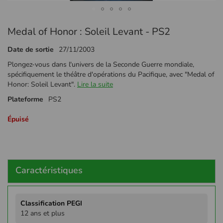
Passer
Medal of Honor : Soleil Levant - PS2
au
début
Date de sortie
27/11/2003
de
la
Plongez-vous dans l'univers de la Seconde Guerre mondiale,
Galerie
spécifiquement le théâtre d'opérations du Pacifique, avec "Medal of
d’images
Honor: Soleil Levant".
Lire la suite
Plateforme
PS2
Épuisé
Caractéristiques
Plus
d'infos
12 ans et plus