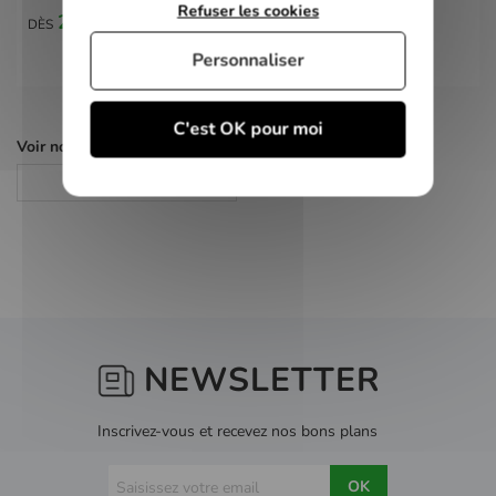
Refuser les cookies
2,00 €
DÈS
Personnaliser
C'est OK pour moi
Voir nos autres pages :
Jeux PS2
NEWSLETTER
Inscrivez-vous et recevez nos bons plans
OK