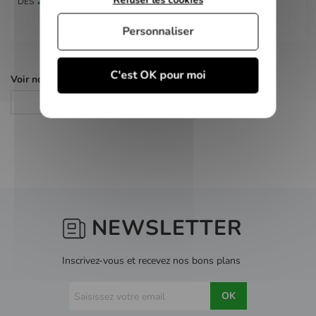
Refuser les cookies
DÈS
Personnaliser
C'est OK pour moi
Voir nos autres pages :
Jeux PS2
NEWSLETTER
Inscrivez-vous et recevez nos bons plans
OK