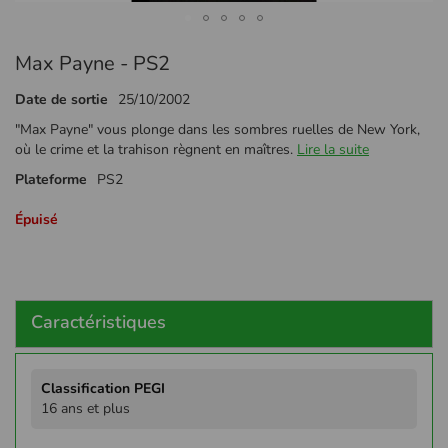
Passer
Max Payne - PS2
au
début
Date de sortie
25/10/2002
de
la
"Max Payne" vous plonge dans les sombres ruelles de New York,
Galerie
où le crime et la trahison règnent en maîtres.
Lire la suite
d’images
Plateforme
PS2
Épuisé
Caractéristiques
Plus
d'infos
16 ans et plus