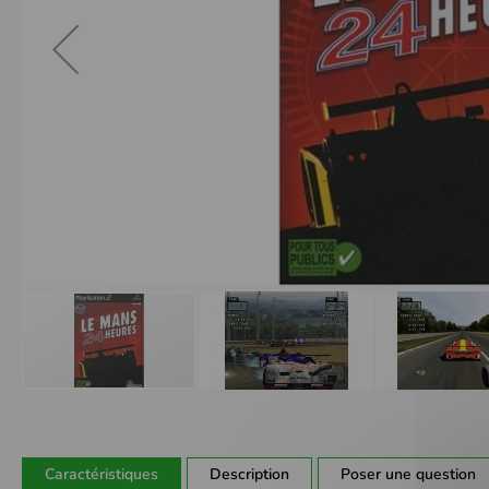
Passer
au
début
de
Caractéristiques
Description
Poser une question
la