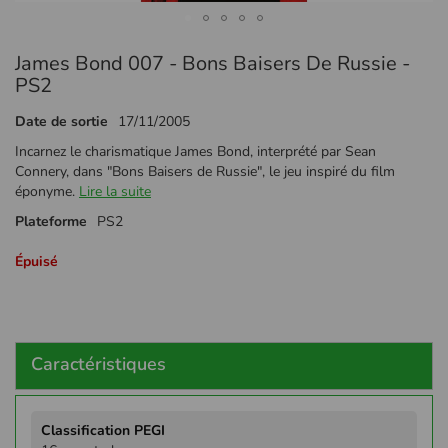
Passer
James Bond 007 - Bons Baisers De Russie -
au
début
PS2
de
la
Date de sortie
17/11/2005
Galerie
Incarnez le charismatique James Bond, interprété par Sean
d’images
Connery, dans "Bons Baisers de Russie", le jeu inspiré du film
éponyme.
Lire la suite
Plateforme
PS2
Épuisé
Caractéristiques
Plus
d'infos