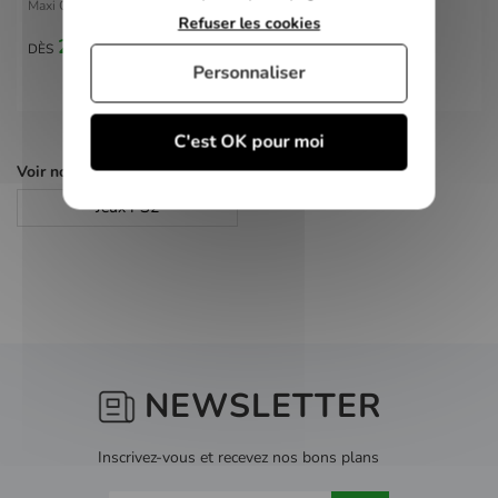
Maxi Quiz du Foot Francais - PS2
Refuser les cookies
2,00 €
DÈS
Personnaliser
C'est OK pour moi
Voir nos autres pages :
Jeux PS2
NEWSLETTER
Inscrivez-vous et recevez nos bons plans