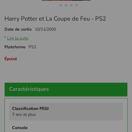
Passer
Harry Potter et La Coupe de Feu - PS2
au
début
Date de sortie
10/11/2005
de
la
"
Lire la suite
Galerie
Plateforme
PS2
d’images
Épuisé
Caractéristiques
Plus
d'infos
7 ans et plus