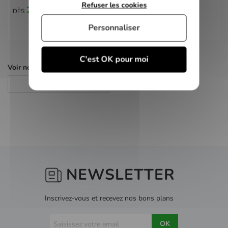
Refuser les cookies
2,00 €
DÈS
Personnaliser
C'est OK pour moi
Voir nos autres pages :
Jeux PS2
NEWSLETTER
Inscrivez-vous et recevez nos bons plans
OK