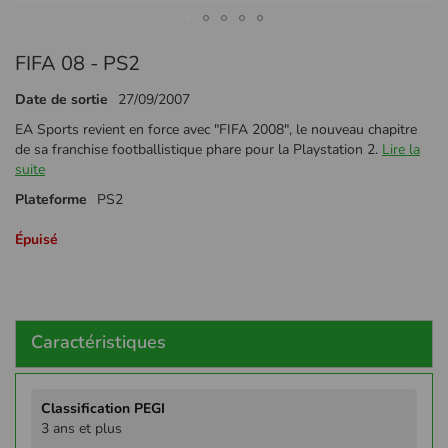
Passer
FIFA 08 - PS2
au
début
Date de sortie
27/09/2007
de
la
EA Sports revient en force avec "FIFA 2008", le nouveau chapitre
Galerie
de sa franchise footballistique phare pour la Playstation 2.
Lire la
d’images
suite
Plateforme
PS2
Épuisé
Caractéristiques
Plus
d'infos
3 ans et plus