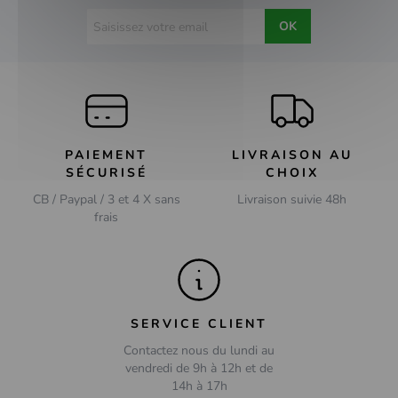
Policier
Romance
OK
Science-fiction
Sketch
Spectacles
Super-héros
Série TV
Thriller
PAIEMENT
LIVRAISON AU
Western
SÉCURISÉ
CHOIX
CB / Paypal / 3 et 4 X sans
Livraison suivie 48h
frais
SERVICE CLIENT
Contactez nous du lundi au
vendredi de 9h à 12h et de
14h à 17h