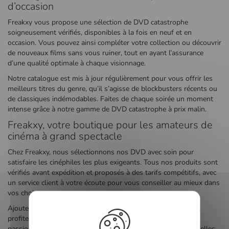
d’occasion
Freakxy vous propose une sélection de DVD catastrophe
soigneusement vérifiés, disponibles à la fois en neuf et en
occasion. Vous pouvez ainsi compléter votre collection ou découvrir
de nouveaux films sans vous ruiner, tout en ayant l’assurance
d’une qualité optimale à chaque visionnage.
Notre catalogue est mis à jour régulièrement pour vous offrir les
meilleurs titres du genre, qu’il s’agisse de blockbusters récents ou
de classiques indémodables. Faites de chaque soirée un moment
intense grâce à notre gamme de DVD catastrophe à prix malin.
Freakxy, votre boutique pour les amateurs de
cinéma à grand spectacle
Chez Freakxy, nous sélectionnons nos DVD avec soin pour
satisfaire les cinéphiles les plus exigeants. Tous nos produits sont
vérifiés avant expédition et proposés à des tarifs compétitifs, avec
un service client à votre écoute pour vous conseiller au mieux dans
vos choix.
Ajoutez vos films préférés à votre panier en toute sérénité et
profitez d’une livraison soignée à domicile. Que vous soyez
passionné par les scénarios de survie, les catastrophes naturelles