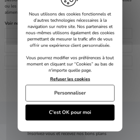
ou les fictions à suspense, vous trouverez forcément de quoi
alimenter votre collection chez Freakxy.
Nous utilisons des cookies fonctionnels et
d’autres technologies nécessaires à la
Voir nos autres pages :
navigation sur notre site. Nos partenaires et
nous-mêmes utilisons également des cookies
Accueil
Action
permettant de mesurer le trafic afin de vous
offrir une expérience client personnalisée.
Animalier
Animation
Vous pourrez modifier vos préférences à tout
Aventure
Comédie
moment en cliquant sur “Cookies” au bas de
n'importe quelle page.
Concert
Documentaire
Refuser les cookies
Drame
Enfants | Famille
Personnaliser
Epouvante | Horreur
Fantastique
C'est OK pour moi
Guerre
Historique
NEWSLETTER
Musique
Nature
Inscrivez-vous et recevez nos bons plans