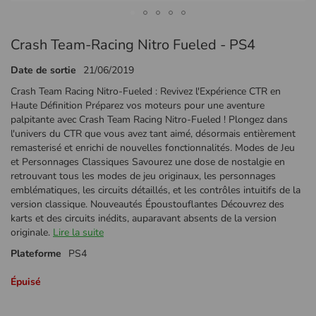
Passer
Crash Team-Racing Nitro Fueled - PS4
au
début
Date de sortie
21/06/2019
de
la
Crash Team Racing Nitro-Fueled : Revivez l'Expérience CTR en
Galerie
Haute Définition Préparez vos moteurs pour une aventure
d’images
palpitante avec Crash Team Racing Nitro-Fueled ! Plongez dans
l'univers du CTR que vous avez tant aimé, désormais entièrement
remasterisé et enrichi de nouvelles fonctionnalités. Modes de Jeu
et Personnages Classiques Savourez une dose de nostalgie en
retrouvant tous les modes de jeu originaux, les personnages
emblématiques, les circuits détaillés, et les contrôles intuitifs de la
version classique. Nouveautés Époustouflantes Découvrez des
karts et des circuits inédits, auparavant absents de la version
originale.
Lire la suite
Plateforme
PS4
Épuisé