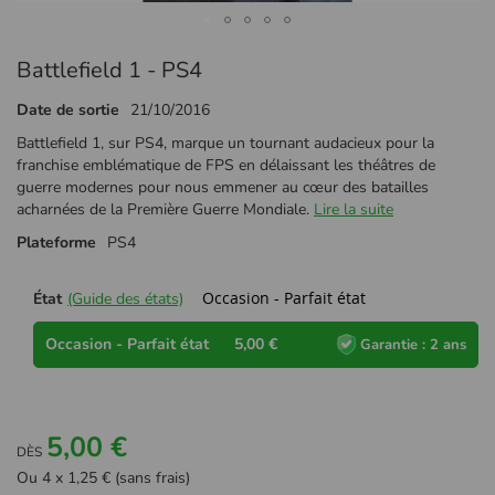
Passer
Battlefield 1 - PS4
au
début
Date de sortie
21/10/2016
de
la
Battlefield 1, sur PS4, marque un tournant audacieux pour la
Galerie
franchise emblématique de FPS en délaissant les théâtres de
d’images
guerre modernes pour nous emmener au cœur des batailles
acharnées de la Première Guerre Mondiale.
Lire la suite
Plateforme
PS4
Occasion - Parfait état
État
(Guide des états)
Occasion - Parfait état
5,00 €
Garantie : 2 ans
5,00 €
DÈS
Ou 4 x 1,25 € (sans frais)