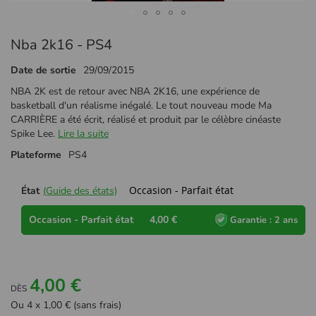
Passer
Nba 2k16 - PS4
au
début
Date de sortie
29/09/2015
de
la
NBA 2K est de retour avec NBA 2K16, une expérience de
Galerie
basketball d'un réalisme inégalé. Le tout nouveau mode Ma
d’images
CARRIÈRE a été écrit, réalisé et produit par le célèbre cinéaste
Spike Lee.
Lire la suite
Plateforme
PS4
Occasion - Parfait état
État
(Guide des états)
Occasion - Parfait état
4,00 €
Garantie : 2 ans
4,00 €
DÈS
Ou 4 x 1,00 € (sans frais)