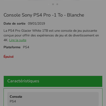
Passer
Console Sony PS4 Pro -1 To - Blanche
au
début
Date de sortie
09/01/2019
de
la
La PS4 Pro Glacier White 1TB est une console de jeu puissante
Galerie
conçue pour offrir des expériences de jeu et de divertissement en
d’images
4K.
Lire la suite
Plateforme
PS4
Épuisé
Caractéristiques
Plus
d'infos
PS4