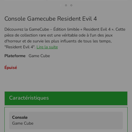
Passer
Console Gamecube Resident Evil 4
au
début
Découvrez la GameCube – Édition limitée « Resident Evil 4 ». Cette
de
pièce de collection rare est une véritable ode à l'un des jeux
la
d'horreur et de survie les plus influents de tous les temps,
Galerie
"Resident Evil 4".
Lire la suite
d’images
Plateforme
Game Cube
Épuisé
Caractéristiques
Plus
d'infos
Game Cube