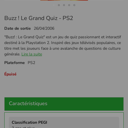
Passer
Buzz ! Le Grand Quiz - PS2
au
début
Date de sortie
26/04/2006
de
la
"Buzz! : Le Grand Quiz" est un jeu de quiz passionnant et interactif
Galerie
destiné à la Playstation 2. Inspiré des jeux télévisés populaires, ce
d’images
titre met les joueurs face à une avalanche de questions de culture
générale.
Lire la suite
Plateforme
PS2
Épuisé
Caractéristiques
Plus
d'infos