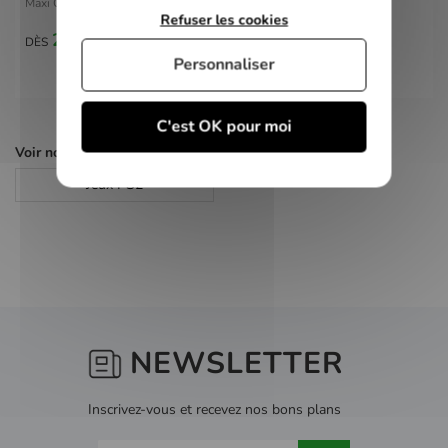
Maxi Quiz du Foot Francais - PS2
Refuser les cookies
2,00 €
DÈS
Personnaliser
C'est OK pour moi
Voir nos autres pages :
Jeux PS2
NEWSLETTER
Inscrivez-vous et recevez nos bons plans