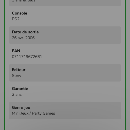
3 ans et plus
PS2
26 avr. 2006
0711719672661
Sony
2 ans
Mini Jeux / Party Games