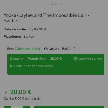
Passer
Yooka-Laylee and The Impossible Lair -
au
début
Switch
de
la
Date de sortie
08/10/2019
Galerie
Plateforme
Switch
d’images
Occasion - Parfait état
État
(Guide des états)
Occasion - Parfait état
20,00 €
Garantie : 2 ans
Jeu sans boite et sans notice.
20,00 €
DÈS
Ou 4 x 5,00 € (sans frais)