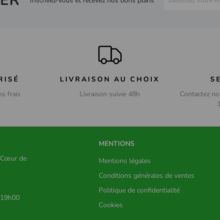
ER
Inscrivez-vous et recevez nos bons plans
RISÉ
LIVRAISON AU CHOIX
S
ns frais
Livraison suivie 48h
Contactez no
MENTIONS
s Cœur de
Mentions légales
Conditions générales de ventes
Politique de confidentialité
 19h00
Cookies