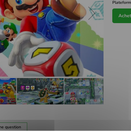
Platefor
Achet
ne question