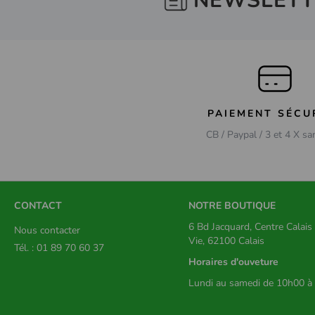
NEWSLETT
PAIEMENT SÉCU
CB / Paypal / 3 et 4 X sa
CONTACT
NOTRE BOUTIQUE
6 Bd Jacquard, Centre Calai
Nous contacter
Vie, 62100 Calais
Tél. : 01 89 70 60 37
Horaires d'ouveture
Lundi au samedi de 10h00 à