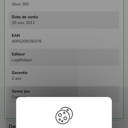
Xbox 360
25 nov. 2011
4005209150378
Logithéque
2 ans
Combat
Description