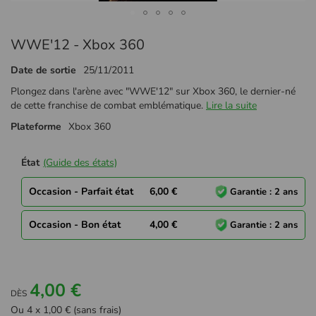
Passer
WWE'12 - Xbox 360
au
début
Date de sortie
25/11/2011
de
la
Plongez dans l'arène avec "WWE'12" sur Xbox 360, le dernier-né
Galerie
de cette franchise de combat emblématique.
Lire la suite
d’images
Plateforme
Xbox 360
État
(Guide des états)
Occasion - Parfait état
6,00 €
Garantie : 2 ans
Occasion - Bon état
4,00 €
Garantie : 2 ans
4,00 €
DÈS
Ou 4 x 1,00 € (sans frais)